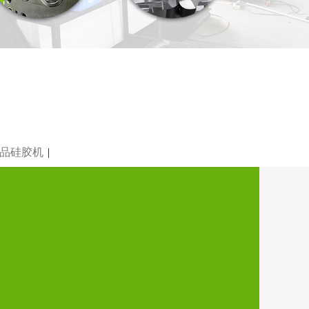
品硅胶机
|