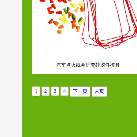
汽车点火线圈护套硅胶件模具
1
2
3
4
下一页
末页