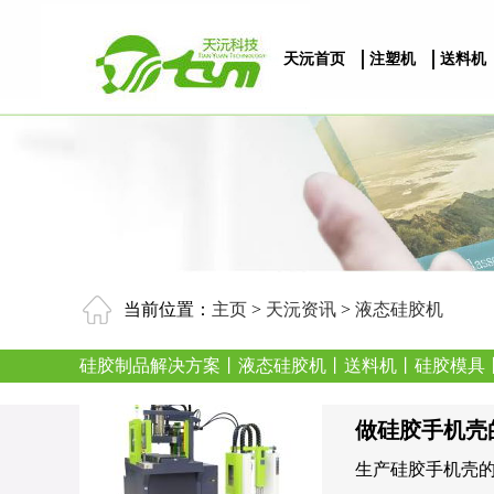
天沅首页
注塑机
送料机
当前位置：
主页
>
天沅资讯
>
液态硅胶机
硅胶制品解决方案
丨
液态硅胶机
丨
送料机
丨
硅胶模具
做硅胶手机壳
生产硅胶手机壳