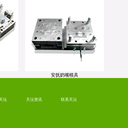
安抚奶嘴模具
天沅
天沅资讯
联系天沅