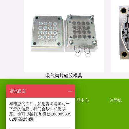
吸气阀片硅胶模具
请您留言
天沅首页
产品中心
注塑机
感谢您的关注，如想咨询请填写一
下您的信息，我们会尽快和您联
系。也可以拨打/加微信188985335
82更高效沟通！